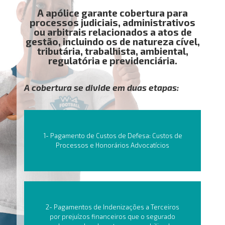
A apólice garante cobertura para
processos judiciais, administrativos
ou arbitrais relacionados a atos de
gestão, incluindo os de natureza cível,
tributária, trabalhista, ambiental,
regulatória e previdenciária.
A cobertura se divide em duas etapas:
1- Pagamento de Custos de Defesa: Custos de
Processos e Honorários Advocatícios
2- Pagamentos de Indenizações a Terceiros
por prejuízos financeiros que o segurado