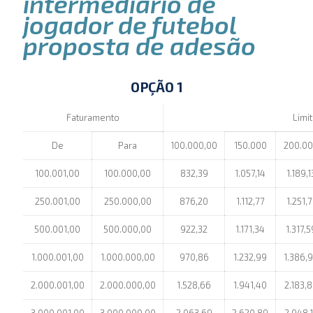
intermediário de
jogador de futebol
proposta de adesão
OPÇÃO 1
Faturamento
Limi
De
Para
100.000,00
150.000
200.0
100.001,00
100.000,00
832,39
1.057,14
1.189,1
250.001,00
250.000,00
876,20
1.112,77
1.251,7
500.001,00
500.000,00
922,32
1.171,34
1.317,5
1.000.001,00
1.000.000,00
970,86
1.232,99
1.386,
2.000.001,00
2.000.000,00
1.528,66
1.941,40
2.183,
3.000.001,00
3.000.000,00
2.063,69
2.620,89
2.948,