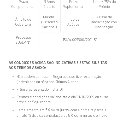
Prazo
3 Anos
Prazo
1 ano = 75% do
Complementar:
Gratuito
Suplementar:
Prêmio
Mundial
A Base de
Âmbito de
Tipo de
(Jurisdição
Reclamação co
Cobertura:
Apólice:
Nacional)
Notificação
Processo
15414.005300/2011-51
SUSEP N°:
AS CONDIÇÕES ACIMA SÃO INDICATIVAS E ESTÃO SUJEITAS
AOS TERMOS ABAIXO:
Não podem contratar
Segurado que tive reclamação
–
(indenizada ou não) nos últimos 4 anos.
Prêmio apresentado inclui IOF.
Termos e condições validos até o dia 01/10/2019 ou aviso
prévio da Seguradora.
5X sem juros
Parcelamento em
com a primeira parcela
8X com juros de 1,5%
em até 15 dias da contratação ou