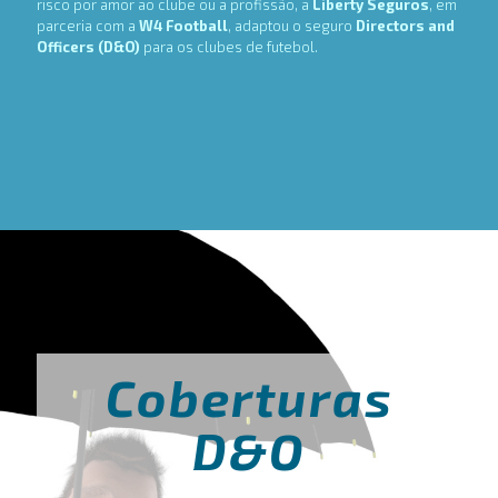
risco por amor ao clube ou a profissão, a
Liberty Seguros
, em
parceria com a
W4 Football
, adaptou o seguro
Directors and
Officers (D&O)
para os clubes de futebol.
Coberturas
D&O