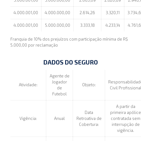
4.000.001,00
4.000.000,00
2.614,26
3.320,11
3.734,
4.000.001,00
5.000.000,00
3.333,18
4.233,14
4.761,
Franquia de 10% dos prejuízos com participação mínima de R$
5.000,00 por reclamação
DADOS DO SEGURO
Agente de
Jogador
Responsabilidad
Atividade:
Objeto:
de
Civil Profissiona
Futebol
A partir da
Data
primeira apólice
Vigência:
Anual
Retroativa de
contratada sem
Cobertura:
interrupção de
vigência.