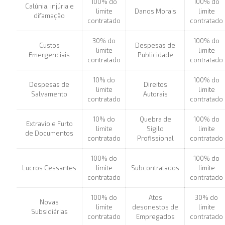
100% do
100% do
Calúnia, injúria e
limite
Danos Morais
limite
difamação
contratado
contratado
30% do
100% do
Custos
Despesas de
limite
limite
Emergenciais
Publicidade
contratado
contratado
10% do
100% do
Despesas de
Direitos
limite
limite
Salvamento
Autorais
contratado
contratado
10% do
Quebra de
100% do
Extravio e Furto
limite
Sigilo
limite
de Documentos
contratado
Profissional
contratado
100% do
100% do
Lucros Cessantes
limite
Subcontratados
limite
contratado
contratado
100% do
Atos
30% do
Novas
limite
desonestos de
limite
Subsidiárias
contratado
Empregados
contratado