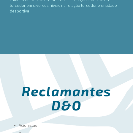
torcedor em diversos níveis na relação torcedor e entidade
desportiva
Reclamantes
D&O
Acionistas