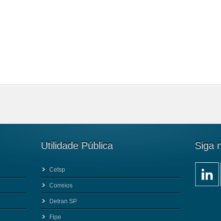
Utilidade Pública
Siga 
Cetsp
Correios
Detran SP
Fipe