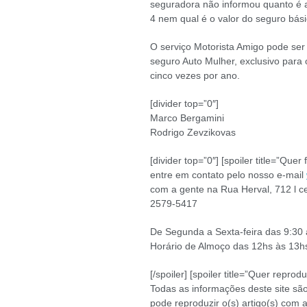
seguradora não informou quanto é a
4 nem qual é o valor do seguro bás
O serviço Motorista Amigo pode ser
seguro Auto Mulher, exclusivo para o
cinco vezes por ano.
[divider top=”0″]
Marco Bergamini
Rodrigo Zevzikovas
[divider top=”0″] [spoiler title=”Qu
entre em contato pelo nosso e-mail
com a gente na Rua Herval, 712 l c
2579-5417
De Segunda a Sexta-feira das 9:30 
Horário de Almoço das 12hs às 13h
[/spoiler] [spoiler title=”Quer reprod
Todas as informações deste site são 
pode reproduzir o(s) artigo(s) com 