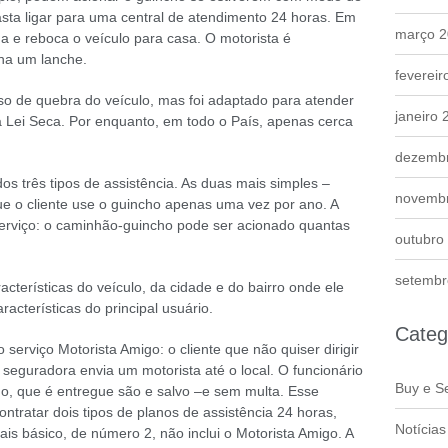
sta ligar para uma central de atendimento 24 horas. Em
março 
a e reboca o veículo para casa. O motorista é
ha um lanche.
fevereir
aso de quebra do veículo, mas foi adaptado para atender
janeiro 
 Lei Seca. Por enquanto, em todo o País, apenas cerca
dezemb
s três tipos de assistência. As duas mais simples –
novemb
ue o cliente use o guincho apenas uma vez por ano. A
serviço: o caminhão-guincho pode ser acionado quantas
outubro
setembr
terísticas do veículo, da cidade e do bairro onde ele
cterísticas do principal usuário.
Categ
 serviço Motorista Amigo: o cliente que não quiser dirigir
 seguradora envia um motorista até o local. O funcionário
Buy e Se
do, que é entregue são e salvo –e sem multa. Esse
ntratar dois tipos de planos de assistência 24 horas,
Notícias
ais básico, de número 2, não inclui o Motorista Amigo. A