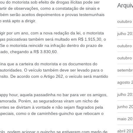
u do motorista sob efeito de drogas ilícitas pode ser
Arqui
artir de observações, como a constatação de sinais e
ambém serão aceitos depoimentos e provas testemunhais
stá apto a dirigir.
outubro
igir por um ano, com a nova redação da lei, o motorista
julho 20
rogas psicoativas também será multado em R$ 1.915,30, o
Se o motorista reincidir na infração dentro do prazo de
outubro
icado, chegando a R$ 3.830,60.
outubro
mina que a carteira do motorista e os documentos do
 autoridades. O veículo também deve ser levado para o
setembr
sito. De acordo com o Artigo 262, o veículo será mantido
agosto 
julho 20
appy hour, aquela passadinha no bar para ver os amigos,
namorada. Porém, as seguradoras viram um nicho de
junho 2
entes se divirtam à vontade e não sejam flagrados pela
especiais, como o de caminhões-guincho que rebocam o
maio 20
abril 20
mplo, podem acionar o guincho se estiverem com medo de