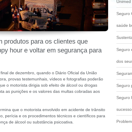
Unimed 
Seguro 
saúde b
Sustenta
 produtos para os clientes que
ppy hour e voltar em segurança para
Seguro e
dos seus
 final de dezembro, quando o Diário Oficial da União
Seguran
ora, provas testemunhais, vídeos e fotografias poderão
 o motorista dirigia sob efeito de álcool ou drogas
Seguro p
menta as punições e os valores das multas cobradas aos
Seguro 
sucesso
ermina que o motorista envolvido em acidente de trânsito
o, perícia e os procedimentos técnicos e científicos para
Problem
ença de álcool ou substância psicoativa.