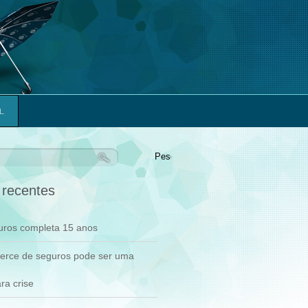
L
ar
 recentes
ros completa 15 anos
rce de seguros pode ser uma
ra crise