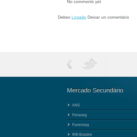
No comments yet
Debes
Logado
Deixar un comentário
Mercado Secundário
ANS
Fenaseg
Funenseg
IRB Brasilre