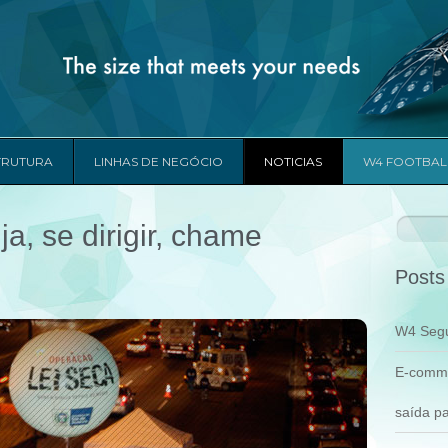
TRUTURA
LINHAS DE NEGÓCIO
NOTICIAS
W4 FOOTBAL
Pesquis
ja, se dirigir, chame
por:
Posts
W4 Segu
E-comme
saída pa