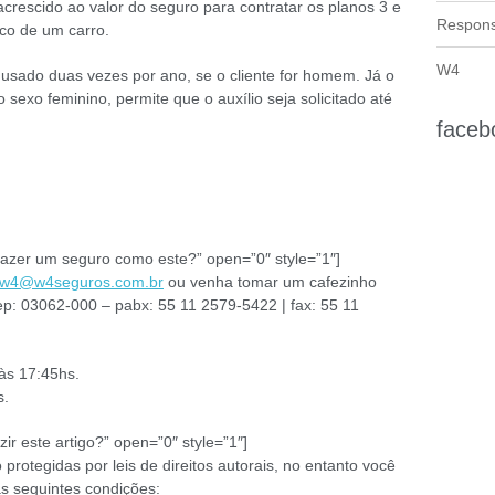
crescido ao valor do seguro para contratar os planos 3 e
Responsa
ico de um carro.
W4
 usado duas vezes por ano, se o cliente for homem. Já o
 sexo feminino, permite que o auxílio seja solicitado até
faceb
er fazer um seguro como este?” open=”0″ style=”1″]
w4@w4seguros.com.br
ou venha tomar um cafezinho
ep: 03062-000 – pabx: 55 11 2579-5422 | fax: 55 11
às 17:45hs.
s.
uzir este artigo?” open=”0″ style=”1″]
protegidas por leis de direitos autorais, no entanto você
as seguintes condições: