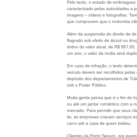
Pelo texto, o estado de embriaguez o
caracterizado pelas autoridades a p
imagens – vídeos e fotografias. T
que comprovem que o motorista não e
Além da suspensão do direito de dir
flagrado sob efeito de álcool ou d
dobro do valor atual, de R$ 957,65. 
um ano, o valor da multa será dupl
Em caso de infração, o texto deter
veículo devem ser recolhidos pelas
depósito dos departamentos de Trân
sob o Poder Público.
Muita gente pensa que é o fim do h
ou até um jantar romântico com a 
mercado. Para permitir que seus cli
lei, as empresas criaram serviços 
carro até a casa de quem bebeu.
Clientes da Porto Seguro, por exe