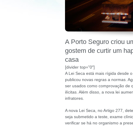
A Porto Seguro criou um
gostem de curtir um ha
casa
[divider top=”0″]
A Lei Seca está mais rígida desde o
publicou novas regras a normas. Ag
ser usados como comprovação de que
ilícitas. Além disso, a nova lei au
infratores.
A nova Lei Seca, no Artigo 277, det
seja submetido a teste, exame clínic
verificar se há no organismo a pres