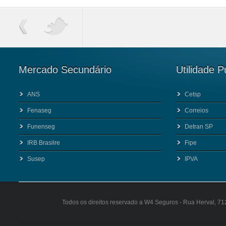
Mercado Secundário
Utilidade P
ANS
Cetsp
Fenaseg
Correios
Funenseg
Detran SP
IRB Brasilre
Fipe
Susep
IPVA
Todos os direitos reservado a W4 Seguros - Rua Herval, 71