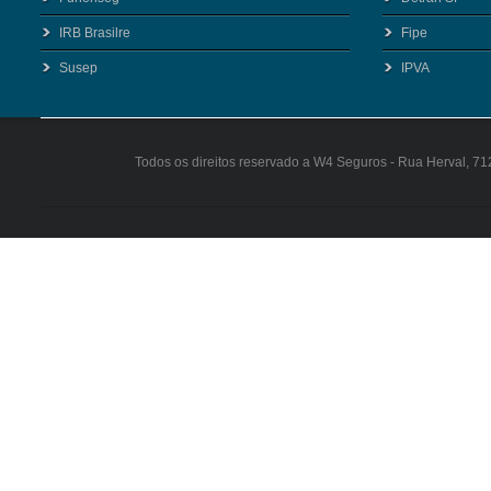
IRB Brasilre
Fipe
Susep
IPVA
Todos os direitos reservado a W4 Seguros - Rua Herval, 71