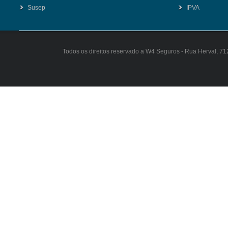
Susep
IPVA
Todos os direitos reservado a W4 Seguros - Rua Herval, 71