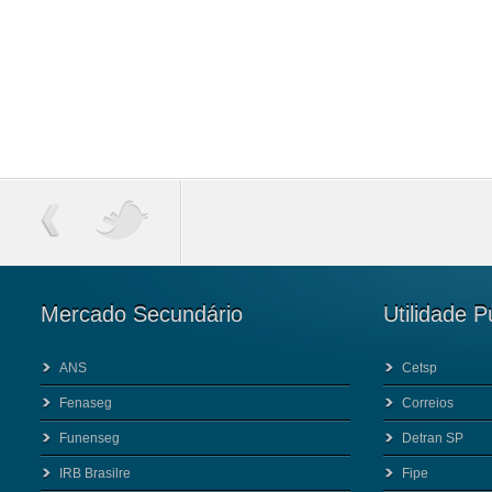
Mercado Secundário
Utilidade P
ANS
Cetsp
Fenaseg
Correios
Funenseg
Detran SP
IRB Brasilre
Fipe