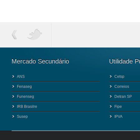
Mercado Secundário
Utilidade P
ANS
Cetsp
Fenaseg
Correios
Funenseg
Detran SP
IRB Brasilre
Fipe
Susep
IPVA