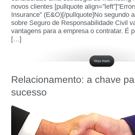
novos clientes [pullquote align=”left”]”Err
Insurance” (E&O)[/pullquote]No segundo ar
sobre Seguro de Responsabilidade Civil 
vantagens para a empresa o contratar. É pú
[…]
Veja mais
Relacionamento: a chave pa
sucesso
Postado em
outubro 31, 2012 - 5:15 pm
Por
W4 Seguros
Postado em