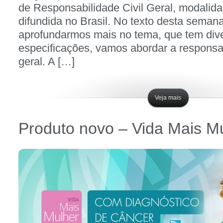
de Responsabilidade Civil Geral, modalid
difundida no Brasil. No texto desta seman
aprofundarmos mais no tema, que tem div
especificações, vamos abordar a responsab
geral. A […]
Veja mais
Produto novo – Vida Mais M
Postado em
setembro 21, 2012 - 4:00 pm
Por
W4 Seguros
Postado em
Notícias